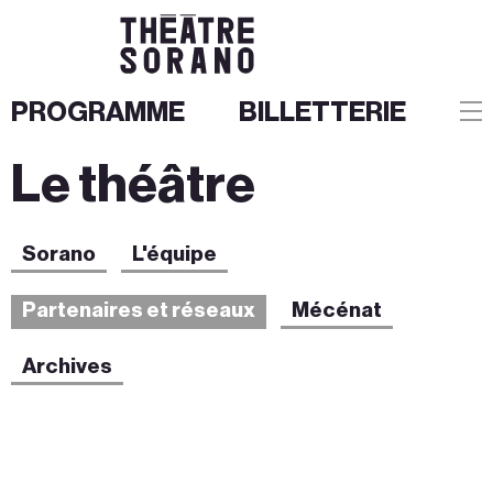
PROGRAMME
BILLETTERIE
Aller
Le théâtre
au
contenu
Sorano
L'équipe
Partenaires
et réseaux
Mécénat
Archives