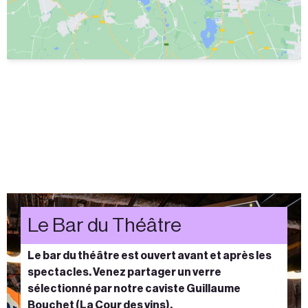
Le Bar du Théâtre
Le bar du théâtre est ouvert
avant et après les
spectacles
. Venez partager un
verre
sélectionné par notre caviste
Guillaume
Bouchet
(La Cour des vins).