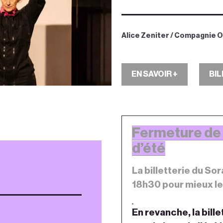
Alice Zeniter / Compagnie O
EN SAVOIR +
BI
Fermeture de l
d’été
La billetterie du So
18h30 pour mieux les
En revanche, la bill