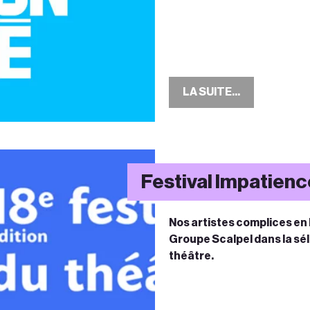
livier Martin-Salvan
LA SUITE...
t Olivier Martin-Salvan
livier Martin-Salvan
Festival Impatien
Nos artistes complices en 
Groupe Scalpel dans la sél
théâtre.