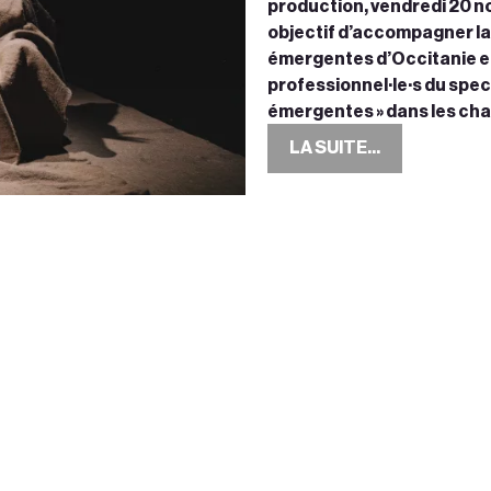
production, vendredi 20 n
objectif d’accompagner la 
émergentes d’Occitanie en 
professionnel·le·s du spec
émergentes » dans les cha
LA SUITE...