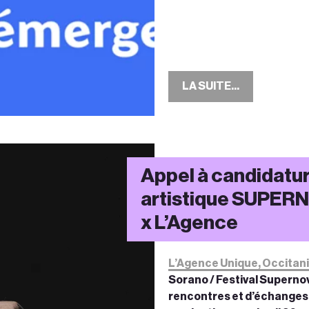
LA SUITE...
Appel à candidatur
artistique SUPERN
x L’Agence
L’Agence Unique, Occitani
Sorano / Festival Supernov
rencontres et d’échanges 