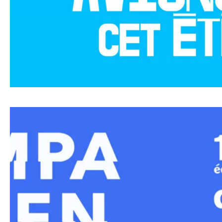
vendredi 9 octobre
20h •
Les Gaulois
Marion Aubert / Thomas Blanchard et O
samedi 10 octobre
18h30 •
Les Gaulois
Marion Aubert / Thomas Blanchard e
lundi 12 octobre
20h •
Les Gaulois
Marion Aubert / Thomas Blanchard et O