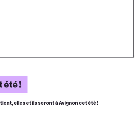
 été !
ent, elles et ils seront à Avignon cet été !