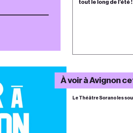
tout le long de l’été !
 Kader
 Kader
À voir à Avignon cet
 Kader
Le Théâtre Sorano les souti
livier Martin-Salvan
livier Martin-Salvan