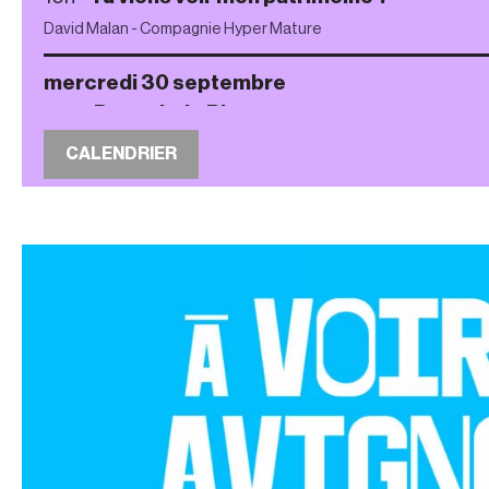
David Malan - Compagnie Hyper Mature
mercredi 30 septembre
20h •
Portrait de Rita
Laurène Marx - Compagnie Hande
CALENDRIER
jeudi 1 octobre
20h •
Portrait de Rita
Laurène Marx - Compagnie Hande
vendredi 2 octobre
20h •
Portrait de Rita
Laurène Marx - Compagnie Hande
mercredi 7 octobre
20h •
Les Gaulois
Marion Aubert / Thomas Blanchard et O
jeudi 8 octobre
20h •
Les Gaulois
Marion Aubert / Thomas Blanchard et O