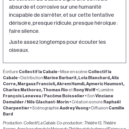
absurde et corrosive sur une humanité
incapable de s’arrêter, et sur cette tentative
dérisoire, presque ridicule, presque héroïque :
faire silence.
Juste assez longtemps pour écouter les
oiseaux.
Écriture
Collectif la Cabale
•
Mise en scène
Collectif la
Cabale
•
Distribution
Marine Barbarit, Lola Blanchard, Alix
Corre, Margaux Francioli, Akrem Hamdi, Aymeric Haumont,
Charles Mathorez, Thomas
Rio
et
Rony Wolff
•
Lumière
François Leneveu / Pacôme Boisselier
•
Son
Vinciane
Demulder / Nils Glachant-Morin
•
Création sonore
Raphaël
Charpentier
•
Scénographie
Audrey Vuong
•
Diffusion
Camille
Bard
Production : Collectif La Cabale. Co-production : Théâtre 13, Théâtre