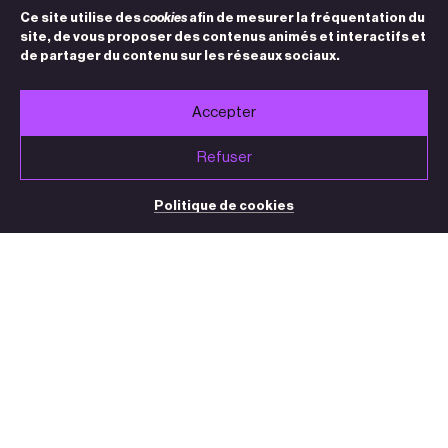
Ce site utilise des
cookies
afin de mesurer la fréquentation du
site, de vous proposer des contenus animés et interactifs et
de partager du contenu sur les réseaux sociaux.
Accepter
Refuser
Politique de cookies
BILLETTERIE / STANDARD
05 32 09 32 35
(du mardi au vendredi de 13h30 à 18h30)
contact@theatre-sorano.fr