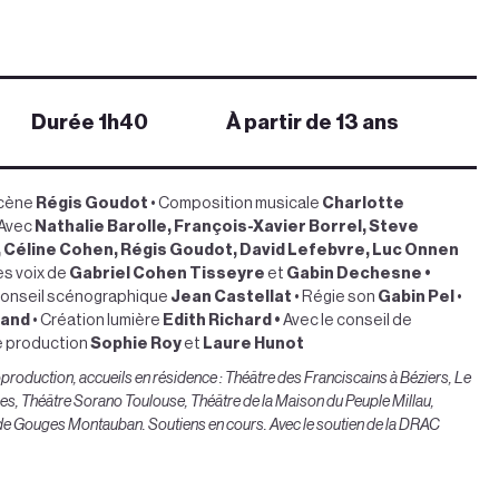
Durée 1h40
À partir de 13 ans
scène
Régis Goudot
• Composition musicale
Charlotte
 Avec
Nathalie Barolle, François-Xavier Borrel, Steve
t, Céline Cohen, Régis Goudot, David Lefebvre, Luc Onnen
es voix de
Gabriel Cohen Tisseyre
et
Gabin Dechesne •
onseil scénographique
Jean Castellat
• Régie son
Gabin Pel
•
rand
• Création lumière
Edith Richard •
Avec le conseil de
e production
Sophie Roy
et
Laure Hunot
oduction, accueils en résidence : Théâtre des Franciscains à Béziers, Le
es, Théâtre Sorano Toulouse, Théâtre de la Maison du Peuple Millau,
de Gouges Montauban. Soutiens en cours.
Avec le soutien de la DRAC