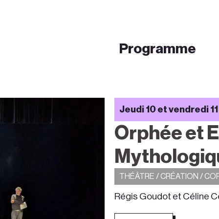
Programme
Jeudi 10 et vendredi 1
Orphée et E
Mythologiq
THÉÂTRE / CRÉATION / C
Régis Goudot et Céline 