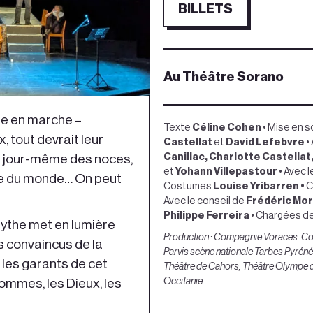
BILLETS
Au Théâtre Sorano
re en marche –
Texte
Céline Cohen
• Mise en 
x, tout devrait leur
Castellat
et
David Lefebvre
•
Canillac, Charlotte Castella
le jour-même des noces,
et
Yohann Villepastour
• Avec l
ibre du monde… On peut
Costumes
Louise Yribarren •
C
Avec le conseil de
Frédéric Mo
Philippe Ferreira
• Chargées d
mythe met en lumière
Production : Compagnie Voraces. Copr
es convaincus de la
Parvis scène nationale Tarbes Pyréné
e les garants de cet
Théâtre de Cahors, Théâtre Olympe 
Occitanie
.
hommes, les Dieux, les