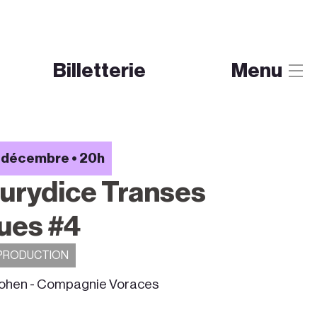
Billetterie
Menu
1 décembre • 20h
urydice Transes
ues #4
OPRODUCTION
Cohen - Compagnie Voraces