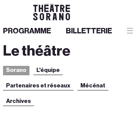
PROGRAMME
BILLETTERIE
Aller
Le théâtre
au
contenu
Sorano
L'équipe
Partenaires
et réseaux
Mécénat
Archives