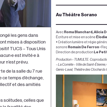
Au Théâtre Sorano
Avec
Roma Blanchard,
Alicia D
 plongé les gens dans
Écriture et mise en scène
Élodie
sont mises à disposition
•
Création lumière et régie génér
sonore
Romain De Ferron
•
Reg
ositif TUCS – Tous Unis
Direction de production
Le Peti
hacun·e est invité·e à
Production – TUMULTE. Coproduction
r n’est prévu.
– La Comète – Ville de Saint-Étienne
Genis-Laval, Théâtre des Clochards
te de la salle du 7 rue
de ce temps d’échange,
llectif et des amitiés
s solitudes, celles que
e la fragilité des