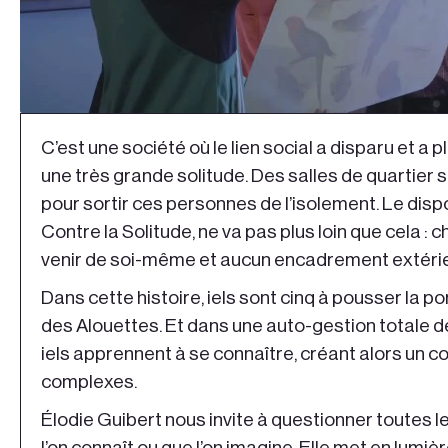
C’est une société où le lien social a disparu et a
une très grande solitude. Des salles de quartier 
pour sortir ces personnes de l’isolement. Le disp
Contre la Solitude, ne va pas plus loin que cela : c
venir de soi-même et aucun encadrement extérieu
Dans cette histoire, iels sont cinq à pousser la por
des Alouettes. Et dans une auto-gestion totale 
iels apprennent à se connaître, créant alors un co
complexes.
Élodie Guibert nous invite à questionner toutes le
l’on connaît ou que l’on imagine. Elle met en lumièr