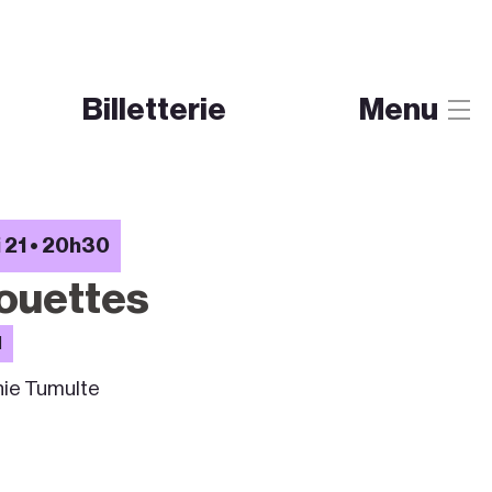
Billetterie
Menu
 21 • 20h30
louettes
1
nie Tumulte