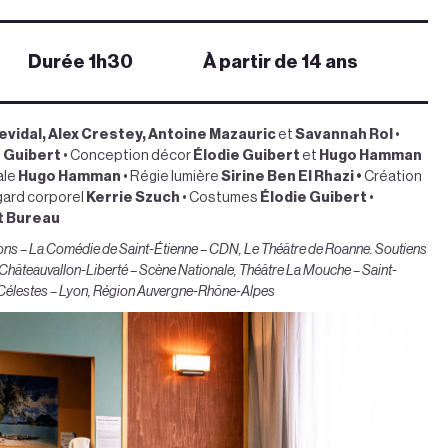
Durée 1h30
À partir de 14 ans
evidal,
Alex Crestey, Antoine Mazauric
et
Savannah Rol
•
 Guibert
•
Conception décor
Élodie Guibert
et
Hugo Hamman
ale
Hugo Hamman
• Régie lumière
Sirine Ben El Rhazi •
Création
ard corporel
Kerrie Szuch
•
Costumes
Élodie Guibert
•
t Bureau
s – La Comédie de Saint-Étienne – CDN, Le Théâtre de Roanne. Soutiens
, Châteauvallon-Liberté – Scène Nationale, Théâtre La Mouche – Saint-
 Célestes – Lyon, Région Auvergne-Rhône-Alpes