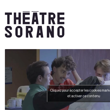
Aller
au
contenu
Cliquez pour accepter les cookies mark
et activer ce contenu