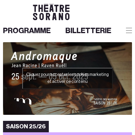
PROGRAMME
BILLETTERIE
Aller
au
contenu
Cliquez pour accepter les cookies marketing
et activer ce contenu
SAISON 25/26