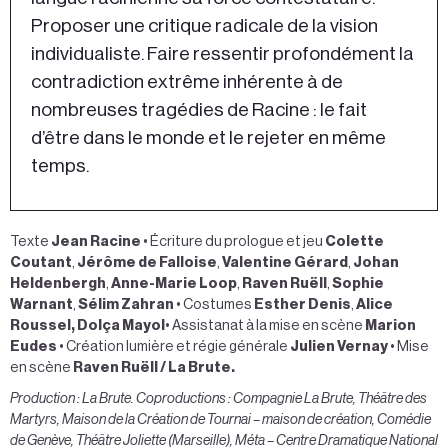
Proposer une critique radicale de la vision
individualiste. Faire ressentir profondément la
contradiction extrême inhérente à de
nombreuses tragédies de Racine : le fait
d’être dans le monde et le rejeter en même
temps.
Texte
Jean Racine
• Écriture du prologue et jeu
Colette
Coutant
,
Jérôme de Falloise
,
Valentine Gérard
,
Johan
Heldenbergh
,
Anne-Marie Loop
,
Raven Ruëll
,
Sophie
Warnant
,
Sélim Zahran
•
Costumes
Esther Denis
,
Alice
Roussel, Dolça Mayol
• Assistanat à la mise en scène
Marion
Eudes
• Création lumière et régie générale
Julien Vernay
• Mise
en scène
Raven Ruëll / La Brute.
Production : La Brute. Coproductions : Compagnie La Brute, Théâtre des
Martyrs, Maison de la Création de Tournai – maison de création, Comédie
de Genève, Théâtre Joliette (Marseille), Méta – Centre Dramatique National