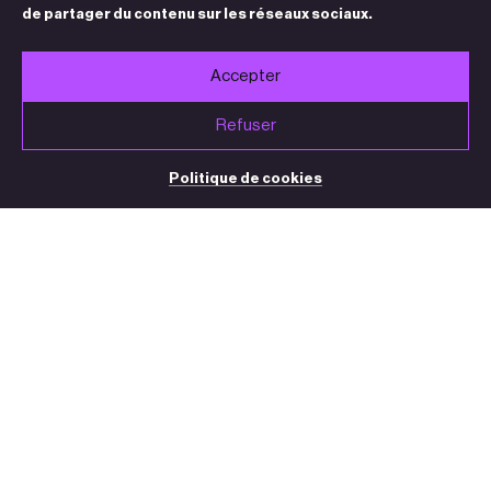
de partager du contenu sur les réseaux sociaux.
Accepter
Refuser
Politique de cookies
BILLETTERIE / STANDARD
05 32 09 32 35
(du mardi au vendredi de 13h30 à 18h30)
contact@theatre-sorano.fr