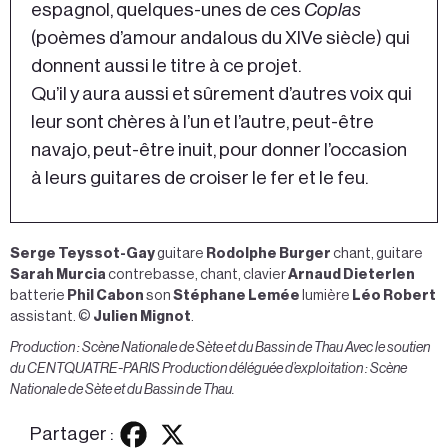
espagnol, quelques-unes de ces
Coplas
(poèmes d’amour andalous du XIVe siècle) qui
donnent aussi le titre à ce projet.
Qu’il y aura aussi et sûrement d’autres voix qui
leur sont chères à l’un et l’autre, peut-être
navajo, peut-être inuit, pour donner l’occasion
à leurs guitares de croiser le fer et le feu.
Serge Teyssot-Gay
guitare
Rodolphe Burger
chant, guitare
Sarah Murcia
contrebasse, chant, clavier
Arnaud Dieterlen
batterie
Phil Cabon
son
Stéphane Lemée
lumière
Léo Robert
assistant. ©
Julien Mignot
.
Production : Scène Nationale de Sète et du Bassin de Thau Avec le soutien
du CENTQUATRE-PARIS Production déléguée d’exploitation : Scène
Nationale de Sète et du Bassin de Thau.
Partager :