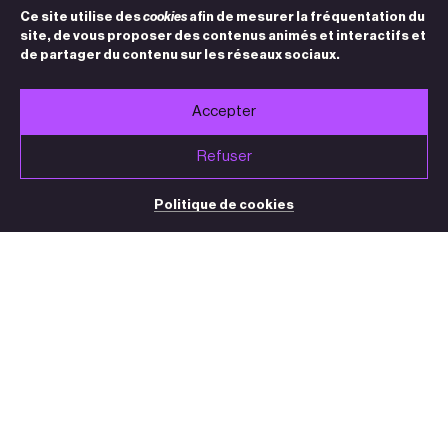
Ce site utilise des
cookies
afin de mesurer la fréquentation du
site, de vous proposer des contenus animés et interactifs et
de partager du contenu sur les réseaux sociaux.
Accepter
Refuser
Politique de cookies
BILLETTERIE / STANDARD
05 32 09 32 35
(du mardi au vendredi de 13h30 à 18h30)
contact@theatre-sorano.fr