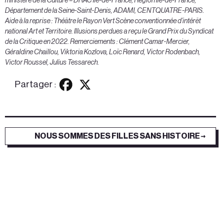
ministère de la Culture – DRAC Île-de-France, Région Île-de-France,
Département de la Seine-Saint-Denis, ADAMI, CENTQUATRE-PARIS.
Aide à la reprise : Théâtre le Rayon Vert Scène conventionnée d’intérêt
national Art et Territoire. Illusions perdues a reçu le Grand Prix du Syndicat
de la Critique en 2022. Remerciements : Clément Camar-Mercier,
Géraldine Chaillou, Viktoria Kozlova, Loïc Renard, Victor Rodenbach,
Victor Roussel, Julius Tessarech.
Partager :
NOUS SOMMES DES FILLES SANS HISTOIRE →