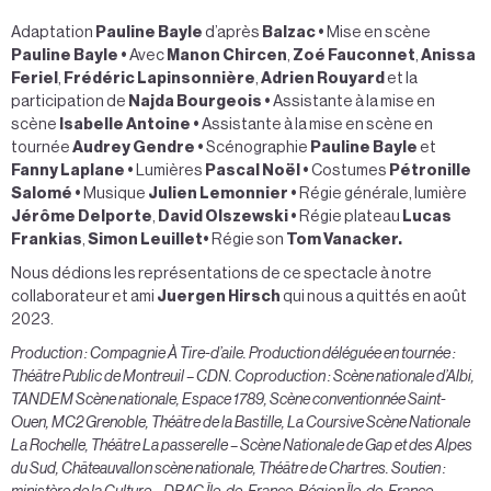
Adaptation
Pauline Bayle
d’après
Balzac
•
Mise en scène
Pauline Bayle
•
Avec
Manon Chircen
,
Zoé Fauconnet
,
Anissa
Feriel
,
Frédéric Lapinsonnière
,
Adrien Rouyard
et la
participation de
Najda Bourgeois
•
Assistante à la mise en
scène
Isabelle Antoine
•
Assistante à la mise en scène en
tournée
Audrey Gendre
•
Scénographie
Pauline Bayle
et
Fanny Laplane
•
Lumières
Pascal Noël
•
Costumes
Pétronille
Salomé
•
Musique
Julien Lemonnier
•
Régie générale, lumière
Jérôme
Delporte
,
David Olszewski
•
Régie plateau
Lucas
Frankias
,
Simon Leuillet
•
Régie son
Tom Vanacker.
Nous dédions les représentations de ce spectacle à notre
collaborateur et ami
Juergen Hirsch
qui nous a quittés en août
2023.
Production : Compagnie À Tire-d’aile. Production déléguée en tournée :
Théâtre Public de Montreuil – CDN. Coproduction : Scène nationale d’Albi,
TANDEM Scène nationale, Espace 1789, Scène conventionnée Saint-
Ouen, MC2 Grenoble, Théâtre de la Bastille, La Coursive Scène Nationale
La Rochelle, Théâtre La passerelle – Scène Nationale de Gap et des Alpes
du Sud, Châteauvallon scène nationale, Théâtre de Chartres. Soutien :