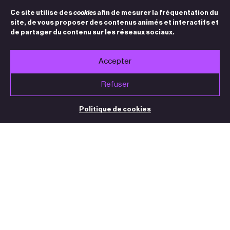
Ce site utilise des
cookies
afin de mesurer la fréquentation du
site, de vous proposer des contenus animés et interactifs et
de partager du contenu sur les réseaux sociaux.
Accepter
Refuser
Politique de cookies
BILLETTERIE / STANDARD
05 32 09 32 35
(du mardi au vendredi de 13h30 à 18h30)
contact@theatre-sorano.fr