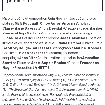
permanente.
Mise en scène et conception
Asja Nadjar
• Jeu et écriture au
plateau
Maïa Foucault, Chloé Astor, Antoine Amblard,
Claire-Marie Daveau, Alicia Devidal
•
Création vidéos
Marilou
Poncin
et
Asja Nadjar
•
Montage vidéos et motion design
Lucas Delesvaux •
Création sonore
Jean Galmiche
•
Création
lumière et collaboration artistique
Titiane Barthel
•
Dramaturgie
Geoffrey Rouge-Carrassat
•
Scénographie
Marine Brosse •
Costumes
Elena Bruckert
•
Création prothèses et
maquillage
Jean Ritz
•
Administration et production
Amandine
Scotto
•
Diffusion
Anne-Sophie Boulan
•
Presse
Francesca
Magni
•
Production
LA HUTTE
Coproduction Studio-Théâtre de Vitry (94) ; Théâtre Public de Montreuil
CDN (93) ; Théâtre Olympia, CDN de Tours (37) ; ECAM Kremlin-Bicêtre
(94) ; Théâtre Sorano à Toulouse (31) ; SUAC de l’Université de Strasbourg
(67) ; Théâtre Jean Vilar, Vitry-sur-seine (94). Avec le soutien de la DRAC
Ile-de-France (aide au projet) ; de la Région Ile-de-France (aide à la
création); du Fonds SACD Théâtre ; de l’ADAMI ; de l’Aide annuelle à la
production mutualisée du Val de Marne (94). Le projet est également