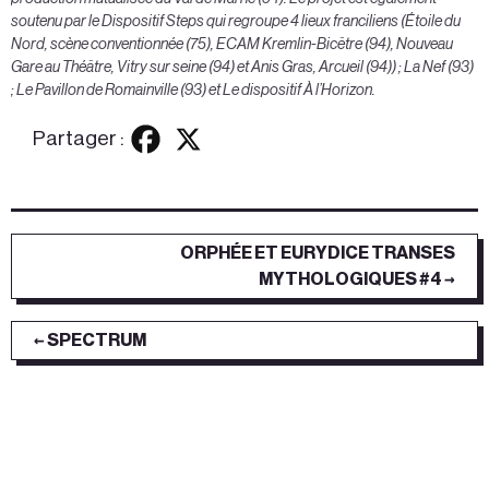
soutenu par le Dispositif Steps qui regroupe 4 lieux franciliens (Étoile du
Nord, scène conventionnée (75), ECAM Kremlin-Bicêtre (94), Nouveau
Gare au Théâtre, Vitry sur seine (94) et Anis Gras, Arcueil (94)) ; La Nef (93)
; Le Pavillon de Romainville (93) et Le dispositif À l’Horizon.
Partager :
ORPHÉE ET EURYDICE TRANSES
MYTHOLOGIQUES #4 →
← SPECTRUM