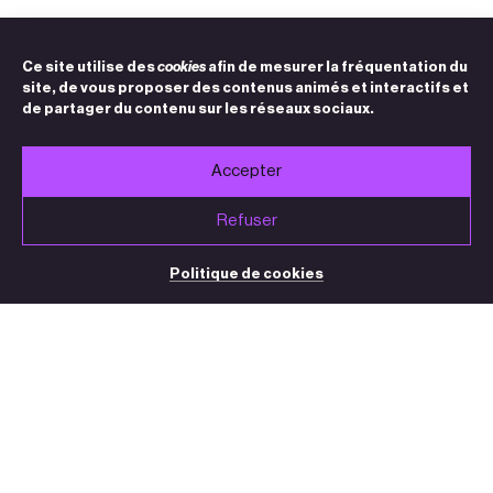
Ce site utilise des
cookies
afin de mesurer la fréquentation du
site, de vous proposer des contenus animés et interactifs et
de partager du contenu sur les réseaux sociaux.
Accepter
Refuser
Politique de cookies
BILLETTERIE / STANDARD
05 32 09 32 35
(du mardi au vendredi de 13h30 à 18h30)