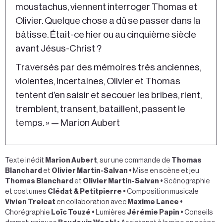
moustachus, viennent interroger Thomas et
Olivier. Quelque chose a dû se passer dans la
bâtisse. Était-ce hier ou au cinquième siècle
avant Jésus-Christ ?
Traversés par des mémoires très anciennes,
violentes, incertaines, Olivier et Thomas
tentent d’en saisir et secouer les bribes, rient,
tremblent, transent, bataillent, passent le
temps. » — Marion Aubert
Texte inédit
Marion Aubert
, sur une commande de
Thomas
Blanchard
et
Olivier Martin-Salvan
•
Mise en scène et jeu
Thomas Blanchard
et
Olivier Martin-Salvan
•
Scénographie
et costumes
Clédat & Petitpierre
•
Composition musicale
Vivien Trelcat
en collaboration avec
Maxime Lance
•
Chorégraphie
Loïc Touzé
•
Lumières
Jérémie Papin
•
Conseils