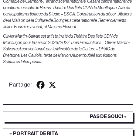
Comédie de Clermont-Ferrand scène nationale, Césaré centre national de
création musicale de Reims, Théâtre Des Îlets CDN de Montluçon. Avec la
participation artistique du Studio – ESCA. Construction du décor : Ateliers
de la Maison de la Culture de Bourges scène nationale. Remerciements :
Julien Fournier, avocat, et Maxime Fleuriot.
Olivier Martin-Salvan est artiste invité du Théâtre Des Îlets CDN de
Montluçon pour la saison 2026/2027.
Tsen Productions – Olivier Martin-
Salvan est conventionné par le Ministère de la Culture – DRAC de
Bretagne.
Les Gaulois, texte de Marion Aubert publié aux éditions
Solitaires Intempestifs
Partager :
PAS DE SOUCI →
← PORTRAIT DE RITA