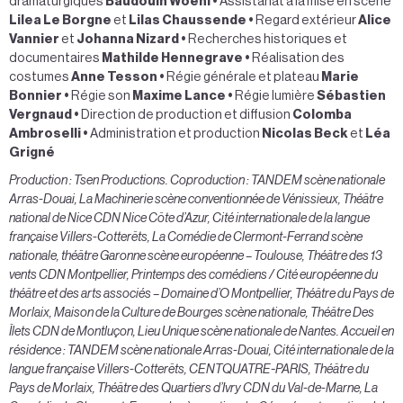
dramaturgiques
Baudouin Woehl
•
Assistanat à la mise en scène
Lilea Le Borgne
et
Lilas Chaussende
•
Regard extérieur
Alice
Vannier
et
Johanna Nizard
•
Recherches historiques et
documentaires
Mathilde Hennegrave
•
Réalisation des
costumes
Anne Tesson
•
Régie générale et plateau
Marie
Bonnier
•
Régie son
Maxime Lance
•
Régie lumière
Sébastien
Vergnaud
•
Direction de production et diffusion
Colomba
Ambroselli
•
Administration et production
Nicolas Beck
et
Léa
Grigné
Production : Tsen Productions. Coproduction : TANDEM scène nationale
Arras-Douai, La Machinerie scène conventionnée de Vénissieux, Théâtre
national de Nice CDN Nice Côte d’Azur, Cité internationale de la langue
française Villers-Cotterêts, La Comédie de Clermont-Ferrand scène
nationale, théâtre Garonne scène européenne – Toulouse, Théâtre des 13
vents CDN Montpellier, Printemps des comédiens / Cité européenne du
théâtre et des arts associés – Domaine d’O Montpellier, Théâtre du Pays de
Morlaix, Maison de la Culture de Bourges scène nationale, Théâtre Des
Îlets CDN de Montluçon, Lieu Unique scène nationale de Nantes. Accueil en
résidence : TANDEM scène nationale Arras-Douai, Cité internationale de la
langue française Villers-Cotterêts, CENTQUATRE-PARIS, Théâtre du
Pays de Morlaix, Théâtre des Quartiers d’Ivry CDN du Val-de-Marne, La