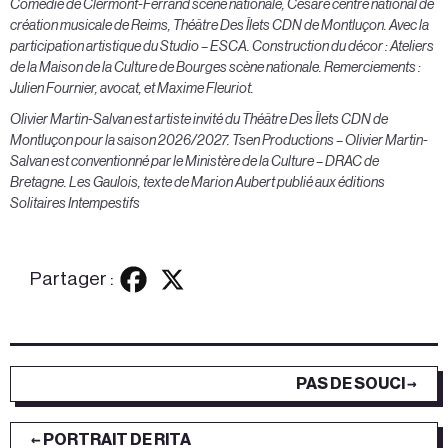
Comédie de Clermont-Ferrand scène nationale, Césaré centre national de
création musicale de Reims, Théâtre Des Îlets CDN de Montluçon. Avec la
participation artistique du Studio – ESCA. Construction du décor : Ateliers
de la Maison de la Culture de Bourges scène nationale. Remerciements :
Julien Fournier, avocat, et Maxime Fleuriot.
Olivier Martin-Salvan est artiste invité du Théâtre Des Îlets CDN de
Montluçon pour la saison 2026/2027.
Tsen Productions – Olivier Martin-
Salvan est conventionné par le Ministère de la Culture – DRAC de
Bretagne.
Les Gaulois, texte de Marion Aubert publié aux éditions
Solitaires Intempestifs
Partager :
PAS DE SOUCI →
← PORTRAIT DE RITA