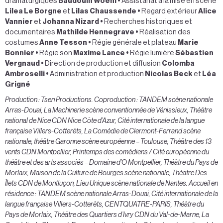
dramaturgiques
Baudouin Woehl
•
Assistanat à la mise en scène
Lilea Le Borgne
et
Lilas Chaussende
•
Regard extérieur
Alice
Vannier
et
Johanna Nizard
•
Recherches historiques et
documentaires
Mathilde Hennegrave
•
Réalisation des
costumes
Anne Tesson
•
Régie générale et plateau
Marie
Bonnier
•
Régie son
Maxime Lance
•
Régie lumière
Sébastien
Vergnaud
•
Direction de production et diffusion
Colomba
Ambroselli
•
Administration et production
Nicolas Beck
et
Léa
Grigné
Production : Tsen Productions. Coproduction : TANDEM scène nationale
Arras-Douai, La Machinerie scène conventionnée de Vénissieux, Théâtre
national de Nice CDN Nice Côte d’Azur, Cité internationale de la langue
française Villers-Cotterêts, La Comédie de Clermont-Ferrand scène
nationale, théâtre Garonne scène européenne – Toulouse, Théâtre des 13
vents CDN Montpellier, Printemps des comédiens / Cité européenne du
théâtre et des arts associés – Domaine d’O Montpellier, Théâtre du Pays de
Morlaix, Maison de la Culture de Bourges scène nationale, Théâtre Des
Îlets CDN de Montluçon, Lieu Unique scène nationale de Nantes. Accueil en
résidence : TANDEM scène nationale Arras-Douai, Cité internationale de la
langue française Villers-Cotterêts, CENTQUATRE-PARIS, Théâtre du
Pays de Morlaix, Théâtre des Quartiers d’Ivry CDN du Val-de-Marne, La