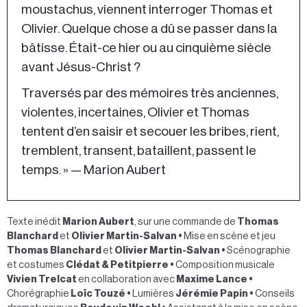
moustachus, viennent interroger Thomas et
Olivier. Quelque chose a dû se passer dans la
bâtisse. Était-ce hier ou au cinquième siècle
avant Jésus-Christ ?
Traversés par des mémoires très anciennes,
violentes, incertaines, Olivier et Thomas
tentent d’en saisir et secouer les bribes, rient,
tremblent, transent, bataillent, passent le
temps. » — Marion Aubert
Texte inédit
Marion Aubert
, sur une commande de
Thomas
Blanchard
et
Olivier Martin-Salvan
•
Mise en scène et jeu
Thomas Blanchard
et
Olivier Martin-Salvan
•
Scénographie
et costumes
Clédat & Petitpierre
•
Composition musicale
Vivien Trelcat
en collaboration avec
Maxime Lance
•
Chorégraphie
Loïc Touzé
•
Lumières
Jérémie Papin
•
Conseils