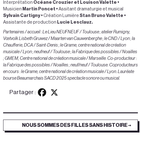
Interprétation
Océane Crouzier et Louison Valette
•
Musicien
Martin Poncet
•
Assitant dramaturgie et musical
Sylvain
Cartigny
•
Création Lumière
Stan Bruno Valette
•
Assistante de production
Lucie Lesclauz.
Partenaires / accueil : Le Lieu NEUFNEUF / Toulouse ; atelier Rumigny,
Vœtvolk Lisbeth Gruwez / Maarten van Cauwenberghe ; le CND / Lyon ; la
Chaufferie, DCA / Saint-Denis ; le Grame, centre national de création
musicale / Lyon ; neufneuf / Toulouse ; la Fabrique des possibles / Noailles
; GMEM, Centre national de création musicale / Marseille. Co-producteur :
la Fabrique des possibles / Noailles ; neuf/neuf / Toulouse. Coproducteurs
en cours : le Grame, centre national de création musicale / Lyon. Lauréate
bourse Beaumarchais SACD 2025 spectacle sonore ou musical.
Partager :
NOUS SOMMES DES FILLES SANS HISTOIRE →