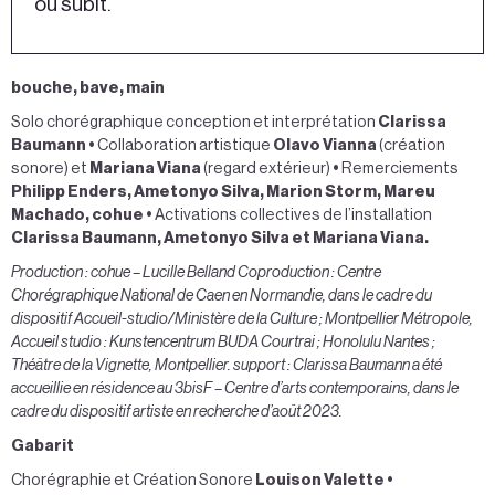
ou subit.
bouche, bave, main
Solo chorégraphique conception et interprétation
Clarissa
Baumann
•
Collaboration
artistique
Olavo Vianna
(création
sonore)
et
Mariana Viana
(regard extérieur)
•
Remerciements
Philipp Enders, Ametonyo Silva, Marion Storm, Mareu
Machado, cohue
•
Activations collectives de l’installation
Clarissa Baumann, Ametonyo Silva et Mariana Viana.
Production : cohue – Lucille Belland Coproduction : Centre
Chorégraphique National de Caen en Normandie, dans le cadre du
dispositif Accueil-studio/Ministère de la Culture ; Montpellier Métropole,
Accueil studio : Kunstencentrum BUDA Courtrai ; Honolulu Nantes ;
Théâtre de la Vignette, Montpellier. support : Clarissa Baumann a été
accueillie en résidence au 3bisF – Centre d’arts contemporains, dans le
cadre du dispositif artiste en recherche d’août 2023.
Gabarit
Chorégraphie et Création Sonore
Louison Valette
•