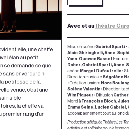
Avec et au
théâtre Gar
Mise en scène
Gabriel Sparti
• 
ovidentielle, une cheffe
Alain Ghiringhelli, Anne-Sophi
vel élan au petit
Yann-Guewen Basset
Ecriture
 on se demande ce que
Daher, Gabriel Sparti, Anne-
scène
Margot Dufeutrelle
• St
le sans envergure ni
Direction musicale
Ségolène N
 la petitesse de la
• Création lumière
Nora Boulan
elle venue, c’est une
Solène Valentin
• Direction tec
Wim Piqueur
• Diffusion
Cather
si risible
Merci à
Françoise Bloch, Jules
toires, la cheffe va
Emma Seine, Lucien Gabriel,
au premier rang d’un
accompagnement tout au long du 
Production déléguée Théâtre Les Tann
artistique et solidaire pour la jeun