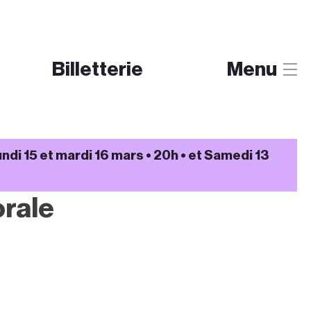
Billetterie
Menu
lundi 15 et mardi 16 mars • 20h • et Samedi 13
rale