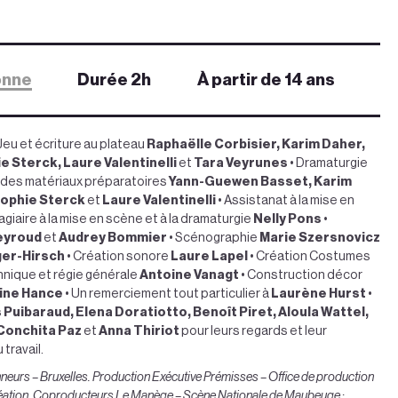
onne
Durée 2h
À partir de 14 ans
Jeu et écriture au plateau
Raphaëlle Corbisier, Karim Daher,
e Sterck, Laure Valentinelli
et
Tara Veyrunes
• Dramaturgie
 des matériaux préparatoires
Yann-Guewen Basset, Karim
Sophie Sterck
et
Laure Valentinelli
• Assistanat à la mise en
agiaire à la mise en scène et à la dramaturgie
Nelly Pons
•
eyroud
et
Audrey Bommier
• Scénographie
Marie Szersnovicz
ger-Hirsch
• Création sonore
Laure Lapel
• Création Costumes
hnique et régie générale
Antoine Vanagt
• Construction décor
ine Hance
• Un remerciement tout particulier à
Laurène Hurst
•
 Puibaraud, Elena Doratiotto, Benoît Piret, Aloula Wattel,
 Conchita Paz
et
Anna Thiriot
pour leurs regards et leur
travail.
eurs – Bruxelles. Production Exécutive Prémisses – Office de production
e création. Coproducteurs Le Manège – Scène Nationale de Maubeuge ;