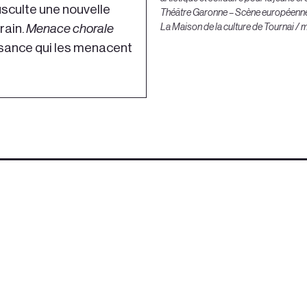
usculte une nouvelle
Théâtre Garonne – Scène européenne ;
rain.
Menace chorale
La Maison de la culture de Tournai / 
issance qui les menacent