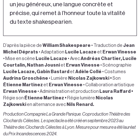
un jeu généreux, une langue concrète et
précise, qui remet à l’honneur toute la vitalité
du texte shakespearien.
D’après la pièce de
William Shakespeare
• Traduction de
Jean
Michel Déprats
• Adaptation
Lucile Lacaze
et
Erwan Vinesse
• Mise en scène
Lucile Lacaze
• Avec
Andréas Chartier, Lucile
Courtalin, Nathan Jousni
et
Erwan Vinesse
• Scénographie
Lucile Lacaze, Gabin Bastard
et
Adèle Collé
• Costumes
Audrina Groschêne
• Lumière
Nicolas Zajkowski •
Son
Étienne Martinez
et
Erwan Vinesse
• Collaboration artistique
Erwan Vinesse
• Administration et production
Laura Raffard •
R
égie son
Étienne Martinez
•
Régie lumière
Nicolas
Zajkowski
en alternance avec
Nils Renard.
Production Compagnie La Grande Panique. Coproduction Théâtre des
Clochards Célestes. Le spectacle a été créé en septembre 2023 au
Théâtre des Clochards Célestes à Lyon. Mesure pour mesure a été lauréat
du Prix Incandescences 2024.