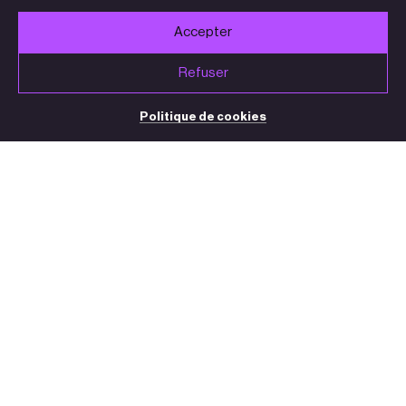
Accepter
Refuser
Politique de cookies
BILLETTERIE / STANDARD
05 32 09 32 35
(du mardi au vendredi de 13h30 à 18h30)
contact@theatre-sorano.fr
Accès