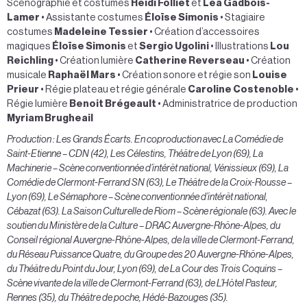
Scénographie et costumes
Heidi Folliet
et
Léa Gadbois-
Lamer
• Assistante costumes
Éloïse Simonis
• Stagiaire
costumes
Madeleine Tessier
• Création d’accessoires
magiques
Éloïse Simonis
et
Sergio Ugolini
• Illustrations
Lou
Reichling
• Création lumière
Catherine Reverseau
• Création
musicale
Raphaël Mars
• Création sonore et régie son
Louise
Prieur
• Régie plateau et régie générale
Caroline Costenoble
•
Régie lumière
Benoit Brégeault
• Administratrice de production
Myriam Brugheail
Production : Les Grands Écarts. En coproduction avec La Comédie de
Saint-Etienne – CDN (42), Les Célestins, Théâtre de Lyon (69), La
Machinerie – Scène conventionnée d’intérêt national, Vénissieux (69), La
Comédie de Clermont-Ferrand SN (63), Le Théâtre de la Croix-Rousse –
Lyon (69), Le Sémaphore – Scène conventionnée d’intérêt national,
Cébazat (63). La Saison Culturelle de Riom – Scène régionale (63). Avec le
soutien du Ministère de la Culture – DRAC Auvergne-Rhône-Alpes, du
Conseil régional Auvergne-Rhône-Alpes, de la ville de Clermont-Ferrand,
du Réseau Puissance Quatre, du Groupe des 20 Auvergne-Rhône-Alpes,
du Théâtre du Point du Jour, Lyon (69), de La Cour des Trois Coquins –
Scène vivante de la ville de Clermont-Ferrand (63), de L’Hôtel Pasteur,
Rennes (35), du Théâtre de poche, Hédé-Bazouges (35).