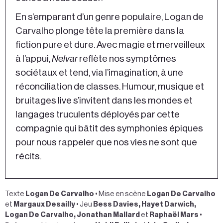
En s’emparant d’un genre populaire, Logan de
Carvalho plonge tête la première dans la
fiction pure et dure. Avec magie et merveilleux
à l’appui,
Nelvar
reflète nos symptômes
sociétaux et tend, via l’imagination, à une
réconciliation de classes. Humour, musique et
bruitages live s’invitent dans les mondes et
langages truculents déployés par cette
compagnie qui bâtit des symphonies épiques
pour nous rappeler que nos vies ne sont que
récits.
Texte
Logan De Carvalho
• Mise en scène
Logan De Carvalho
et
Margaux Desailly
• Jeu
Bess Davies, Hayet Darwich,
Logan De Carvalho, Jonathan Mallard
et
Raphaël Mars
•