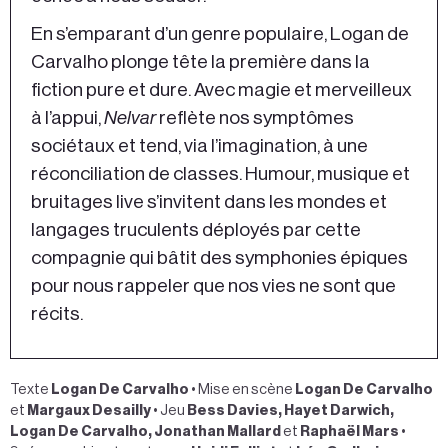
En s’emparant d’un genre populaire, Logan de
Carvalho plonge tête la première dans la
fiction pure et dure. Avec magie et merveilleux
à l’appui,
Nelvar
reflète nos symptômes
sociétaux et tend, via l’imagination, à une
réconciliation de classes. Humour, musique et
bruitages live s’invitent dans les mondes et
langages truculents déployés par cette
compagnie qui bâtit des symphonies épiques
pour nous rappeler que nos vies ne sont que
récits.
Texte
Logan De Carvalho
• Mise en scène
Logan De Carvalho
et
Margaux Desailly
• Jeu
Bess Davies, Hayet Darwich,
Logan De Carvalho, Jonathan Mallard
et
Raphaël Mars
•