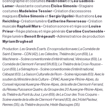
Scénographie et costumes
Heidi Folliet
et
Léa Gadbois-
Lamer
• Assistante costumes
Éloïse Simonis
• Stagiaire
costumes
Madeleine Tessier
• Création d’accessoires
magiques
Éloïse Simonis
et
Sergio Ugolini
• Illustrations
Lou
Reichling
• Création lumière
Catherine Reverseau
• Création
musicale
Raphaël Mars
• Création sonore et régie son
Louise
Prieur
• Régie plateau et régie générale
Caroline Costenoble
•
Régie lumière
Benoit Brégeault
• Administratrice de production
Myriam Brugheail
Production : Les Grands Écarts. En coproduction avec La Comédie de
Saint-Etienne – CDN (42), Les Célestins, Théâtre de Lyon (69), La
Machinerie – Scène conventionnée d’intérêt national, Vénissieux (69), La
Comédie de Clermont-Ferrand SN (63), Le Théâtre de la Croix-Rousse –
Lyon (69), Le Sémaphore – Scène conventionnée d’intérêt national,
Cébazat (63). La Saison Culturelle de Riom – Scène régionale (63). Avec le
soutien du Ministère de la Culture – DRAC Auvergne-Rhône-Alpes, du
Conseil régional Auvergne-Rhône-Alpes, de la ville de Clermont-Ferrand,
du Réseau Puissance Quatre, du Groupe des 20 Auvergne-Rhône-Alpes,
du Théâtre du Point du Jour, Lyon (69), de La Cour des Trois Coquins –
Scène vivante de la ville de Clermont-Ferrand (63), de L’Hôtel Pasteur,
Rennes (35), du Théâtre de poche, Hédé-Bazouges (35).