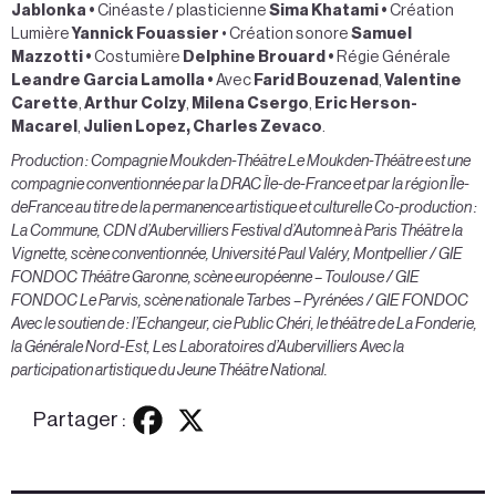
Jablonka •
Cinéaste / plasticienne
Sima Khatami •
Création
Lumière
Yannick Fouassier
• Création sonore
Samuel
Mazzotti •
Costumière
Delphine Brouard •
Régie Générale
Leandre Garcia Lamolla •
Avec
Farid Bouzenad
,
Valentine
Carette
,
Arthur Colzy
,
Milena Csergo
,
Eric Herson-
Macarel
,
Julien Lopez, Charles Zevaco
.
Production : Compagnie Moukden-Théâtre Le Moukden-Théâtre est une
compagnie conventionnée par la DRAC Île-de-France et par la région Île-
deFrance au titre de la permanence artistique et culturelle Co-production :
La Commune, CDN d’Aubervilliers Festival d’Automne à Paris Théâtre la
Vignette, scène conventionnée, Université Paul Valéry, Montpellier / GIE
FONDOC Théâtre Garonne, scène européenne – Toulouse / GIE
FONDOC Le Parvis, scène nationale Tarbes – Pyrénées / GIE FONDOC
Avec le soutien de : l’Echangeur, cie Public Chéri, le théâtre de La Fonderie,
la Générale Nord-Est, Les Laboratoires d’Aubervilliers Avec la
participation artistique du Jeune Théâtre National.
Partager :