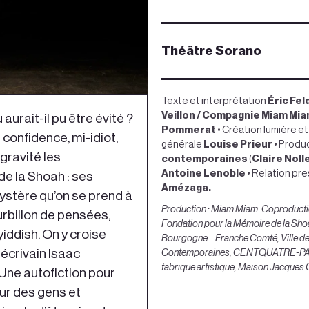
Théâtre Sorano
Texte et interprétation
Éric Fe
Veillon
/ Compagnie Miam Mi
 aurait-il pu être évité ?
Pommerat
• Création lumière 
 confidence, mi-idiot,
générale
Louise Prieur
• Produc
gravité les
contemporaines
(
Claire Noll
Antoine Lenoble
• Relation pr
e la Shoah : ses
Amézaga.
 mystère qu’on se prend à
Production : Miam Miam. Coproduction
urbillon de pensées,
Fondation pour la Mémoire de la S
iddish. On y croise
Bourgogne – Franche Comté, Ville de
écrivain Isaac
Contemporaines, CENTQUATRE-PARIS, 
fabrique artistique, Maison Jacques
 Une autofiction pour
ur des gens et