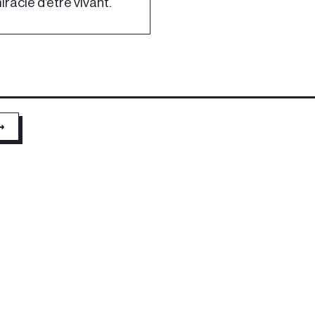
iracle d’être vivant.
→