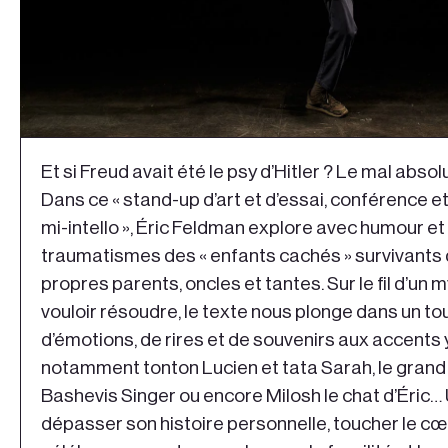
Et si Freud avait été le psy d’Hitler ? Le mal absolu
Dans ce « stand-up d’art et d’essai, conférence et
mi-intello », Éric Feldman explore avec humour et 
traumatismes des « enfants cachés » survivants d
propres parents, oncles et tantes. Sur le fil d’un
vouloir résoudre, le texte nous plonge dans un to
d’émotions, de rires et de souvenirs aux accents y
notamment tonton Lucien et tata Sarah, le grand 
Bashevis Singer ou encore Milosh le chat d’Éric…
dépasser son histoire personnelle, toucher le cœ