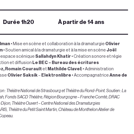
Durée 1h20
À partir de 14 ans
ldman
• Mise en scène et collaboration à la dramaturgie
Olivier
am
• Soutien amical à la dramaturgie et à la mise en scène
Joël
et espace scénique
Sallahdyn Khatir
• Création sonore et régie
tion et diffusion
Le BEC – Bureau des écritures
ez, Romain Courault
et
Mathilde Clavel
) • Administration
esse
Olivier Saksik
–
Elektronlibre
• Accompagnatrice
Anne de
 : Théâtre National de Strasbourg et Théâtre du Rond-Point. Soutien : La
hoah, Fonds SACD Théâtre, Région Bourgogne – Franche Comté, DRAC
 Dijon, Théâtre Ouvert – Centre National des Dramaturgies
Théâtre du Petit Saint Martin, Château de Monthelon Atelier de
 Copeau.