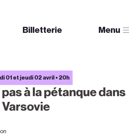
Billetterie
Menu
 01 et jeudi 02 avril • 20h
t pas à la pétanque dans
e Varsovie
lon