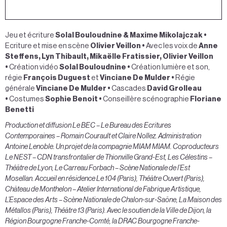
Jeu et écriture
Solal Bouloudnine & Maxime Mikolajczak •
Ecriture et mise en scène
Olivier Veillon •
Avec les voix de
Anne
Steffens, Lyn Thibault, Mikaëlle Fratissier, Olivier Veillon
•
Création vidéo
Solal Bouloudnine
•
Création lumière et son,
régie
François Duguest
et
Vinciane De Mulder •
Régie
générale
Vinciane De Mulder •
Cascades
David Grolleau
•
Costumes
Sophie Benoit •
Conseillère scénographie
Floriane
Benetti
Production et diffusion Le BEC – Le Bureau des Ecritures
Contemporaines – Romain Courault et Claire Nollez.
Administration
Antoine Lenoble.
Un projet de la compagnie MIAM MIAM.
Coproducteurs
Le NEST – CDN transfrontalier de Thionville Grand-Est, Les Célestins –
Théâtre de Lyon, Le Carreau Forbach – Scène Nationale de l’Est
Mosellan.
Accueil en résidence Le 104 (Paris), Théâtre Ouvert (Paris),
Château de Monthelon – Atelier International de Fabrique Artistique,
L’Espace des Arts – Scène Nationale de Chalon-sur-Saône, La Maison des
Métallos (Paris), Théâtre 13 (Paris).
Avec le soutien de la Ville de Dijon, la
Région Bourgogne Franche-Comté, la DRAC Bourgogne Franche-