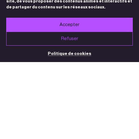
site, de vous proposer des contenus animés et interactifs et
de partager du contenu sur les réseaux sociaux.
Accepter
Refuser
Politique de cookies
BILLETTERIE / STANDARD
05 32 09 32 35
(du mardi au vendredi de 13h30 à 18h30)
contact@theatre-sorano.fr