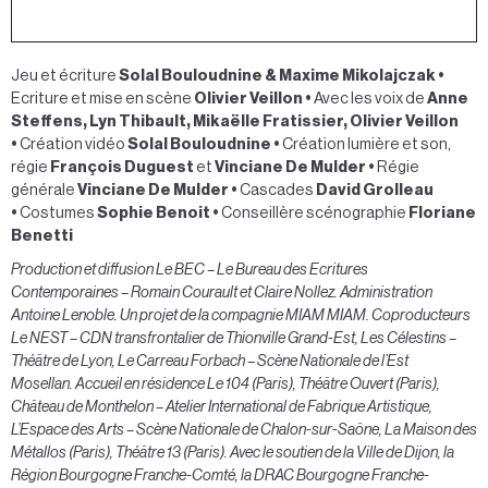
Jeu et écriture
Solal Bouloudnine & Maxime Mikolajczak •
Ecriture et mise en scène
Olivier Veillon •
Avec les voix de
Anne
Steffens, Lyn Thibault, Mikaëlle Fratissier, Olivier Veillon
•
Création vidéo
Solal Bouloudnine
•
Création lumière et son,
régie
François Duguest
et
Vinciane De Mulder •
Régie
générale
Vinciane De Mulder •
Cascades
David Grolleau
•
Costumes
Sophie Benoit •
Conseillère scénographie
Floriane
Benetti
Production et diffusion Le BEC – Le Bureau des Ecritures
Contemporaines – Romain Courault et Claire Nollez.
Administration
Antoine Lenoble.
Un projet de la compagnie MIAM MIAM.
Coproducteurs
Le NEST – CDN transfrontalier de Thionville Grand-Est, Les Célestins –
Théâtre de Lyon, Le Carreau Forbach – Scène Nationale de l’Est
Mosellan.
Accueil en résidence Le 104 (Paris), Théâtre Ouvert (Paris),
Château de Monthelon – Atelier International de Fabrique Artistique,
L’Espace des Arts – Scène Nationale de Chalon-sur-Saône, La Maison des
Métallos (Paris), Théâtre 13 (Paris).
Avec le soutien de la Ville de Dijon, la
Région Bourgogne Franche-Comté, la DRAC Bourgogne Franche-