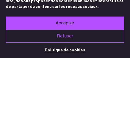
site, de vous proposer des contenus animés et interactifs et
de partager du contenu sur les réseaux sociaux.
Accepter
Refuser
Politique de cookies
BILLETTERIE / STANDARD
05 32 09 32 35
(du mardi au vendredi de 13h30 à 18h30)
contact@theatre-sorano.fr