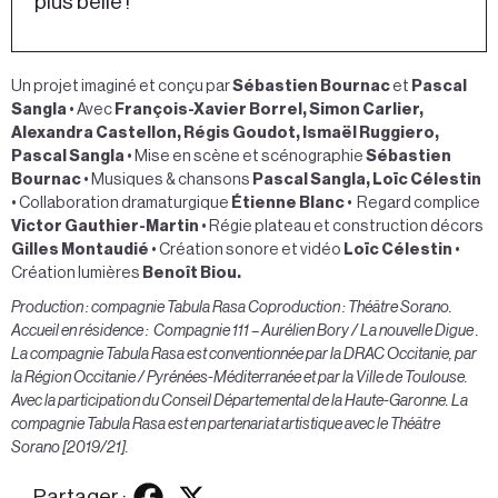
plus belle !
Un projet imaginé et conçu par
Sébastien Bournac
et
Pascal
Sangla
• Avec
François-Xavier Borrel, Simon Carlier,
Alexandra Castellon, Régis Goudot, Ismaël Ruggiero,
Pascal Sangla
• Mise en scène et scénographie
Sébastien
Bournac
• Musiques & chansons
Pascal Sangla, Loïc Célestin
• Collaboration dramaturgique
Étienne Blanc
• Regard complice
Victor Gauthier-Martin
• Régie plateau et construction décors
Gilles Montaudié
• Création sonore et vidéo
Loïc Célestin
•
Création lumières
Benoît Biou.
Production : compagnie Tabula Rasa Coproduction : Théâtre Sorano.
Accueil en résidence : Compagnie 111 – Aurélien Bory / La nouvelle Digue .
La compagnie Tabula Rasa est conventionnée par la DRAC Occitanie, par
la Région Occitanie / Pyrénées-Méditerranée et par la Ville de Toulouse.
Avec la participation du Conseil Départemental de la Haute-Garonne. La
compagnie Tabula Rasa est en partenariat artistique avec le Théâtre
Sorano [2019/21].
Partager :