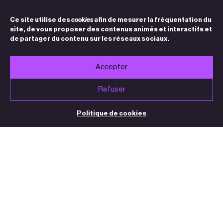
Ce site utilise des
cookies
afin de mesurer la fréquentation du
site, de vous proposer des contenus animés et interactifs et
de partager du contenu sur les réseaux sociaux.
Accepter
Refuser
Politique de cookies
BILLETTERIE / STANDARD
05 32 09 32 35
(du mardi au vendredi de 13h30 à 18h30)
contact@theatre-sorano.fr