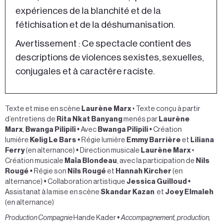
expériences de la blanchité et de la
fétichisation et de la déshumanisation.
Avertissement : Ce spectacle contient des
descriptions de violences sexistes, sexuelles,
conjugales et à caractère raciste.
Texte et mise en scène
Laurène Marx
• Texte conçu à partir
d’entretiens de
Rita Nkat Banyang
menés par
Laurène
Marx
,
Bwanga Pilipili •
Avec
Bwanga Pilipili
•
Création
lumière
Kelig Le Bars
•
Régie lumière
Emmy Barrière
et
Liliana
Ferry
(en alternance)
•
Direction musicale
Laurène Marx
•
Création musicale
Maïa Blondeau
, avec la participation de
Nils
Rougé •
Régie son
Nils Rougé
et
Hannah Kircher
(en
alternance)
•
Collaboration artistique
Jessica Guilloud
•
Assistanat à la mise en scène
Skandar Kazan
et
Joey Elmaleh
(en alternance)
Production Compagnie
Hande Kader
•
Accompagnement, production,