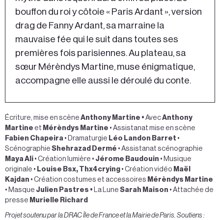
bouffon du roi y côtoie « Paris Ardant », version
drag de Fanny Ardant, sa marraine la
mauvaise fée qui le suit dans toutes ses
premières fois parisiennes. Au plateau, sa
sœur Mérèndys Martine, muse énigmatique,
accompagne elle aussi le déroulé du conte.
Écriture, mise en scène
Anthony Martine
•
Avec
Anthony
Martine
et
Mérèndys Martine
•
Assistanat mise en scène
Fabien Chapeira
•
Dramaturgie
Léo Landon Barret
•
Scénographie
Shehrazad Dermé
•
Assistanat scénographie
Maya Ali
•
Création lumière
•
Jérome Baudouin
•
Musique
originale
•
Louise Bsx, Thx4crying
•
Création vidéo
Maël
Kajdan
•
Création costumes et accessoires
Mérèndys Martine
•
Masque
Julien Pastres
•
La Lune
Sarah Maison
•
Attachée de
presse
Murielle Richard
Projet soutenu par la DRAC Île de France et la Mairie de Paris. Soutiens :