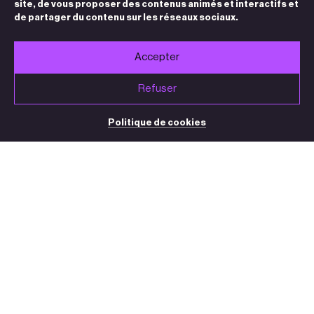
site, de vous proposer des contenus animés et interactifs et
de partager du contenu sur les réseaux sociaux.
Accepter
Refuser
Politique de cookies
BILLETTERIE / STANDARD
05 32 09 32 35
(du mardi au vendredi de 13h30 à 18h30)
contact@theatre-sorano.fr