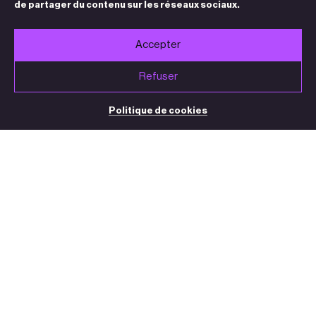
de partager du contenu sur les réseaux sociaux.
Accepter
Refuser
Politique de cookies
BILLETTERIE / STANDARD
05 32 09 32 35
(du mardi au vendredi de 13h30 à 18h30)
contact@theatre-sorano.fr