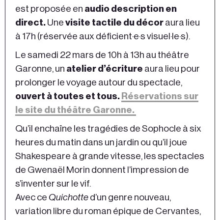
est proposée en
audio description en
direct.
Une
visite tactile du décor
aura lieu
à 17h (réservée aux déficient·e·s visuel·le·s).
Le samedi 22 mars de 10h à 13h au théâtre
Garonne, un
atelier d’écriture
aura lieu pour
prolonger le voyage autour du spectacle,
ouvert à toutes et tous.
Réservations sur
le site du théâtre Garonne.
Qu’il enchaîne les tragédies de Sophocle à six
heures du matin dans un jardin ou qu’il joue
Shakespeare à grande vitesse, les spectacles
de Gwenaël Morin donnent l’impression de
s’inventer sur le vif.
Avec ce
Quichotte
d’un genre nouveau,
variation libre du roman épique de Cervantes,