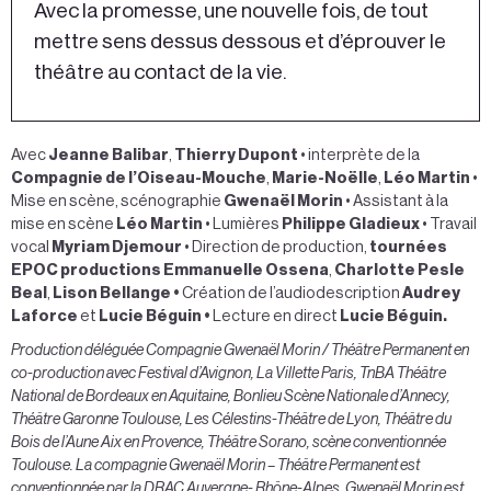
Avec la promesse, une nouvelle fois, de tout
mettre sens dessus dessous et d’éprouver le
théâtre au contact de la vie.
Avec
Jeanne Balibar
,
Thierry Dupont
• interprète de la
Compagnie de l’Oiseau-Mouche
,
Marie-Noëlle
,
Léo Martin
•
Mise en scène, scénographie
Gwenaël Morin
• Assistant à la
mise en scène
Léo Martin
• Lumières
Philippe Gladieux
• Travail
vocal
Myriam Djemour
• Direction de production,
tournées
EPOC productions Emmanuelle Ossena
,
Charlotte Pesle
Beal
,
Lison Bellange •
Création de l’audiodescription
Audrey
Laforce
et
Lucie Béguin
•
Lecture en direct
Lucie Béguin.
Production déléguée Compagnie Gwenaël Morin / Théâtre Permanent en
co-production avec Festival d’Avignon, La Villette Paris, TnBA Théâtre
National de Bordeaux en Aquitaine, Bonlieu Scène Nationale d’Annecy,
Théâtre Garonne Toulouse, Les Célestins-Théâtre de Lyon, Théâtre du
Bois de l’Aune Aix en Provence, Théâtre Sorano, scène conventionnée
Toulouse. La compagnie Gwenaël Morin – Théâtre Permanent est
conventionnée par la DRAC Auvergne- Rhône-Alpes. Gwenaël Morin est