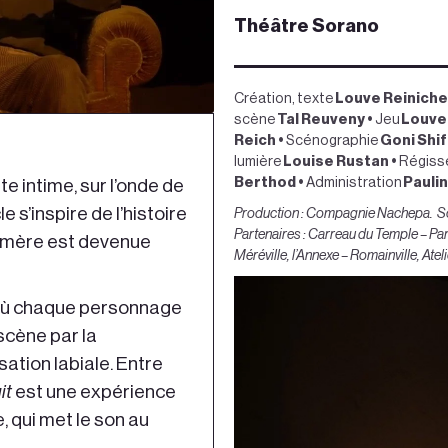
Théâtre Sorano
Création, texte
Louve Reinich
scène
Tal Reuveny
•
Jeu
Louve
Reich
•
Scénographie
Goni Shi
lumière
Louise Rustan
•
Régiss
Berthod
•
Administration
Paulin
e intime, sur l’onde de
 s’inspire de l’histoire
Production : Compagnie Nachepa. So
Partenaires : Carreau du Temple – Par
a mère est devenue
Méréville, l’Annexe – Romainville, Atel
e, où chaque personnage
scène par la
ation labiale. Entre
it
est une expérience
, qui met le son au