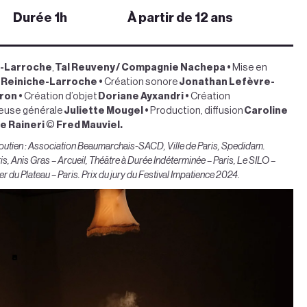
Durée 1h
À partir de 12 ans
e-Larroche
,
Tal Reuveny / Compagnie Nachepa
•
Mise en
 Reiniche-Larroche
•
Création sonore
Jonathan Lefèvre-
fron
•
Création d’objet
Doriane Ayxandri
•
Création
euse générale
Juliette Mougel
•
Production, diffusion
Caroline
e Raineri
©
Fred Mauviel.
utien : Association Beaumarchais-SACD, Ville de Paris, Spedidam.
is, Anis Gras – Arcueil, Théâtre à Durée Indéterminée – Paris, Le SILO –
ier du Plateau – Paris. Prix du jury du Festival Impatience 2024.