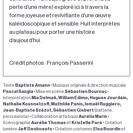
perte d’une mère) exploré ici à travers la
forme joyeuse et revivifiante d’une œuvre
kaléidoscopique et sensible. Huit interprètes
au plateau pour porter une histoire
d’aujourd’hui.
Crédit photos : François Passerini
Texte
Baptiste Amann
• Musique originale & direction musicale
Pascal Sangla
• Mise en scène
Sébastien Bournac
•
Interprétation
Mia Delmaë, William Edimo, Hugues Jourdain,
Nathalie Kousnetzoff, Mathilde Panis, Ismaël Ruggiero,
Jean-Baptiste Szézot, Sébastien Gisbert
(batterie,
percussions) • Collaboration artistique
Aurélia Marin
•
Scénographie
Aurélie Thomas
et
Kristelle Paré
• Création
lumière
Jeff Desboeufs
• Création costumes
Elsa Bourdin
et