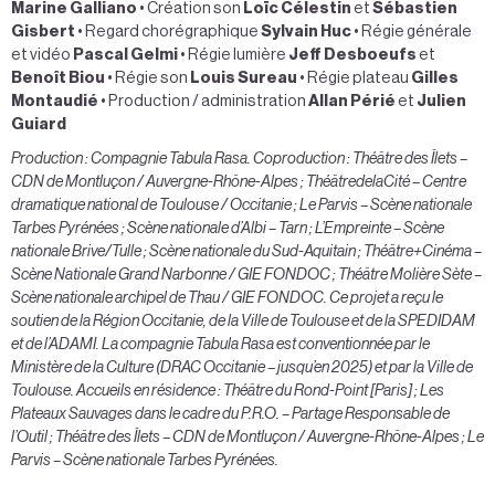
Marine Galliano
• Création son
Loïc Célestin
et
Sébastien
Gisbert
• Regard chorégraphique
Sylvain Huc
• Régie générale
et vidéo
Pascal Gelmi
• Régie lumière
Jeff Desboeufs
et
Benoît Biou
• Régie son
Louis Sureau
• Régie plateau
Gilles
Montaudié
• Production / administration
Allan Périé
et
Julien
Guiard
Production : Compagnie Tabula Rasa. Coproduction : Théâtre des Îlets –
CDN de Montluçon / Auvergne-Rhône-Alpes ; ThéâtredelaCité – Centre
dramatique national de Toulouse / Occitanie ; Le Parvis – Scène nationale
Tarbes Pyrénées ; Scène nationale d’Albi – Tarn ; L’Empreinte – Scène
nationale Brive/Tulle ; Scène nationale du Sud-Aquitain ; Théâtre+Cinéma –
Scène Nationale Grand Narbonne / GIE FONDOC ; Théâtre Molière Sète –
Scène nationale archipel de Thau / GIE FONDOC. Ce projet a reçu le
soutien de la Région Occitanie, de la Ville de Toulouse et de la SPEDIDAM
et de l’ADAMI. La compagnie Tabula Rasa est conventionnée par le
Ministère de la Culture (DRAC Occitanie – jusqu’en 2025) et par la Ville de
Toulouse. Accueils en résidence : Théâtre du Rond-Point [Paris] ; Les
Plateaux Sauvages dans le cadre du P.R.O. – Partage Responsable de
l’Outil ; Théâtre des Îlets – CDN de Montluçon / Auvergne-Rhône-Alpes ; Le
Parvis – Scène nationale Tarbes Pyrénées.