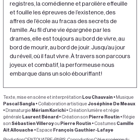
registres, la comédienne et parolière effeuille
et fouille les épreuves de l’existence, des
affres de l’école au fracas des secrets de
famille. Au fil d’une vie épargnée par les
drames, elle est toujours au bord de vivre, au
bord de mourir, au bord de jouir. Jusqu’au jour
du réveil, où il faut vivre. À travers son parcours
joyeux et combatif, la performeuse nous
embarque dans un solo ébouriffant !
Texte, mise en scène et interprétation
Lou Chauvain •
Musique
Pascal Sangla
•
Collaboration artistique
Joséphine De Meaux
•
Dramaturgie
Mériam Korichi
•
Création lumière et régie
générale
Laurent Bénard
•
Création son
Pierre Routin
•
Régie
son
Sébastien Villeroy
ou
Pierre Routin
•
Costumes
Camille
Ait Allouache
•
Espace
François Gauthier-Lafaye
Production CENTQUATRE-PARIS. Coproduction Cité européenne du