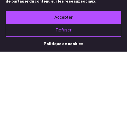
de partager du contenu sur les réseaux sociaux.
Accepter
Refuser
Politique de cookies
BILLETTERIE / STANDARD
05 32 09 32 35
(du mardi au vendredi de 13h30 à 18h30)
contact@theatre-sorano.fr