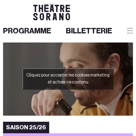
PROGRAMME
BILLETTERIE
Aller
au
contenu
Cliquez pour accepter les cookies marketing
et activer ce contenu
SAISON 25/26