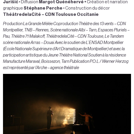
Jurišić
• Diffusion
Margot Quénéhervé •
Création et narration
graphique
Stéphane Perche
• Construction du décor
ThéâtredelaCité – CDN Toulouse Occitanie
Production La Grande Mêlée Coproduction Théâtre des 13 vents – CDN
Montpellier, TNB – Rennes, Scène nationale Albi – Tarn, Espaces Pluriels –
Pau, Théâtre 71 Malakoff, ThéâtredelaCité – CDN Toulouse, Le Tandem
scène nationale Arras – Douai Avec le soutien de L’ ENSAD Montpellier
(École Nationale Supérieure d’Art Dramatique de Montpellier) et avec la
participation artistique du Jeune Théâtre National Soutien à la résidence
Manufacture Maraval, Boissezon, Tarn Publication P.O.L / Werner Herzog
est représenté par l’Arche – agence théâtrale