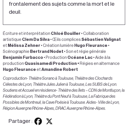
frontalement des sujets comme la mort et le
deuil.
Écriture et interprétation
Chloé Bouiller
• Collaboration
artistique
Clem Da Silva
• Œils complices
Sébastien Valignat
et
Mélissa Zehner
• Création lumière
Hugo Fleurance
•
Scénographie
Bertrand Nodet
•
Son et régie générale
Benjamin Furbacco
•
Production
Océane Lac
•
Aide à la
production
Quasisamedi
Production
•
Régies en alternance
Hugo Fleurance
et
Amandine Robert
Coproduction- Théâtre Sorano à Toulouse, Théâtre des Clochards
Célestes de Lyon, Théâtre Jules Julien à Toulouse, Les SUBS de Lyon.
Soutiens et Accueil en résidence- Théâtre des Îlets – CDN de Montluçon, la
Fédération à Lyon, Théâtre du Pont Neuf à Toulouse, La Fabrique des
Possibles de Montreuil, la Cave Poésie à Toulouse. Aides- Ville de Lyon,
Région Auvergne Rhône-Alpes, DRAC Auvergne Rhône-Alpes.
Partager :