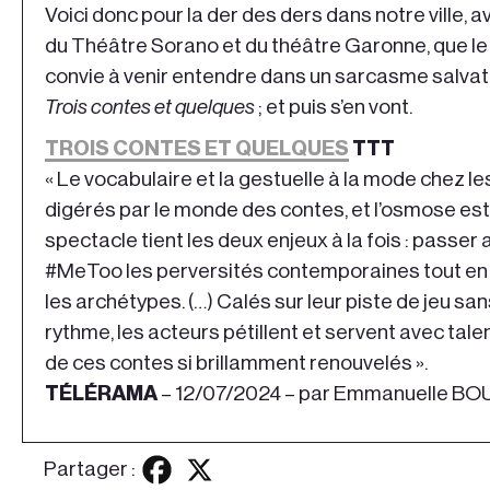
Voici donc pour la der des ders dans notre ville, a
du Théâtre Sorano et du théâtre Garonne, que l
convie à venir entendre dans un sarcasme salvateu
Trois contes et quelques
; et puis s’en vont.
TROIS CONTES ET QUELQUES
TTT
« Le vocabulaire et la gestuelle à la mode chez le
digérés par le monde des contes, et l’osmose est
spectacle tient les deux enjeux à la fois : passe
#MeToo les perversités contemporaines tout en
les archétypes. (…) Calés sur leur piste de jeu sa
rythme, les acteurs pétillent et servent avec talen
de ces contes si brillamment renouvelés
».
TÉLÉRAMA
– 12/07/2024 – par Emmanuelle B
Partager :