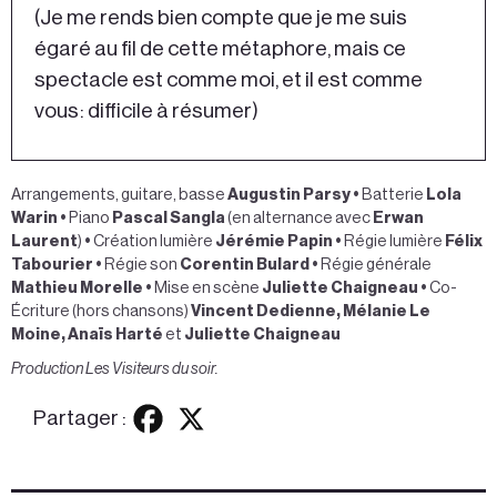
(Je me rends bien compte que je me suis
égaré au fil de cette métaphore, mais ce
spectacle est comme moi, et il est comme
vous : difficile à résumer)
Arrangements, guitare, basse
Augustin Parsy
•
Batterie
Lola
Warin
•
Piano
Pascal Sangla
(en alternance avec
Erwan
Laurent
)
•
Création lumière
Jérémie Papin
•
Régie lumière
Félix
Tabourier
•
Régie son
Corentin Bulard •
Régie générale
Mathieu Morelle
•
Mise en scène
Juliette Chaigneau •
Co-
Écriture (hors chansons)
Vincent Dedienne, Mélanie Le
Moine, Anaïs Harté
et
Juliette Chaigneau
Production Les Visiteurs du soir.
Partager :