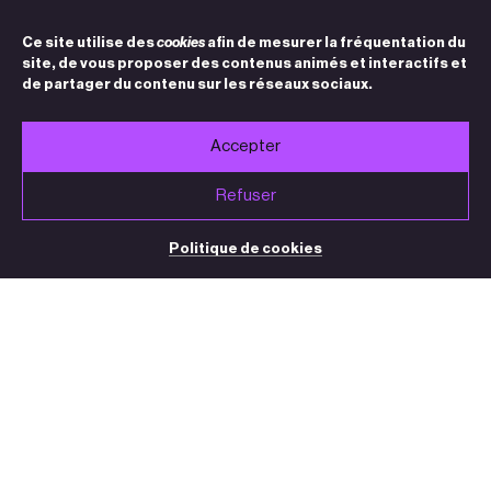
Ce site utilise des
cookies
afin de mesurer la fréquentation du
site, de vous proposer des contenus animés et interactifs et
de partager du contenu sur les réseaux sociaux.
Accepter
Refuser
Politique de cookies
BILLETTERIE / STANDARD
05 32 09 32 35
(du mardi au vendredi de 13h30 à 18h30)
contact@theatre-sorano.fr