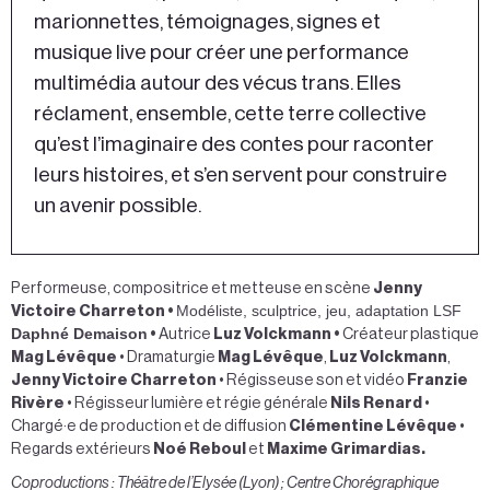
marionnettes, témoignages, signes et
musique live pour créer une performance
multimédia autour des vécus trans. Elles
réclament, ensemble, cette terre collective
qu’est l’imaginaire des contes pour raconter
leurs histoires, et s’en servent pour construire
un avenir possible.
Performeuse, compositrice et metteuse en scène
Jenny
Modéliste, sculptrice, jeu, adaptation LSF
Victoire Charreton •
Daphné Demaison
•
Autrice
Luz Volckmann •
Créateur plastique
Mag
Lévêque
• Dramaturgie
Mag Lévêque
,
Luz Volckmann
,
Jenny Victoire
Charreton
• Régisseuse son et vidéo
Franzie
Rivère
• Régisseur lumière et régie générale
Nils Renard
•
Chargé·e de production et de diffusion
Clémentine Lévêque
•
Regards extérieurs
Noé Reboul
et
Maxime
Grimardias.
Coproductions : Théâtre de l’Elysée (Lyon) ; Centre Chorégraphique