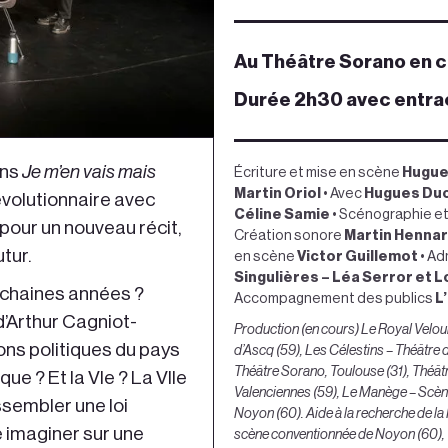
Au Théâtre Sorano en c
Durée 2h30 avec entra
ans
Je m’en vais mais
Écriture et mise en scène
Hugue
Martin Oriol
• Avec
Hugues Duc
évolutionnaire avec
Céline Samie
• Scénographie e
pour un nouveau récit,
Création sonore
Martin Henna
tur.
en scène
Victor Guillemot
• Ad
Singulières – Léa Serror et 
ochaines années ?
Accompagnement des publics
L’
d’Arthur Cagniot-
Production (en cours) Le Royal Velou
ions politiques du pays
d’Ascq (59), Les Célestins – Théâtre 
Théâtre Sorano, Toulouse (31), Théâtr
e ? Et la VIe ? La VIIe
Valenciennes (59), Le Manège – Scèn
ssembler une loi
Noyon (60). Aide à la recherche de l
re imaginer sur une
scène conventionnée de Noyon (60), Th