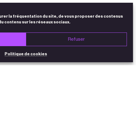
urer la fréquentation du site, de vous proposer des contenus
du contenu sur les réseaux sociaux.
Refuser
Politique de cookies
NEWSLETTER
*
Titre
M
Mme