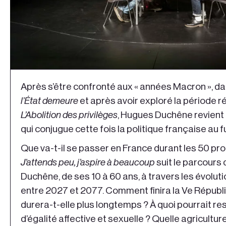
Après s’être confronté aux « années Macron », d
l’État demeure
et après avoir exploré la période r
L’Abolition des privilèges
, Hugues Duchêne revient 
qui conjugue cette fois la politique française au fu
Que va-t-il se passer en France durant les 50 pr
J’attends peu, j’aspire à beaucoup
suit le parcours 
Duchêne, de ses 10 à 60 ans, à travers les évolut
entre 2027 et 2077. Comment finira la Ve Républiqu
durera-t-elle plus longtemps ? À quoi pourrait re
d’égalité affective et sexuelle ? Quelle agricultu