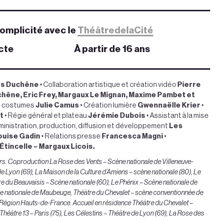
omplicité avec le
ThéâtredelaCité
cte
À partir de 16 ans
s Duchêne
• Collaboration artistique et création vidéo
Pierre
hêne, Eric Frey, Margaux Le Mignan, Maxime Pambet et
t costumes
Julie Camus
• Création lumière
Gwennaëlle Krier
•
rt
• Régie général et plateau
Jérémie Dubois
• Assistant à la mise
ministration, production, diffusion et développement
Les
Louise Gadin
• Relations presse
Francesca Magni
•
Étincelle – Margaux Licois.
rs. Coproduction La Rose des Vents – Scène nationale de Villeneuve-
de Lyon (69), La Maison de la Culture d’Amiens – scène nationale (80), Le
e du Beauvaisis – Scène nationale (60), Le Phénix – Scène nationale de
e nationale de Maubeuge, Théâtre du Chevalet – scène conventionnée de
a Région Hauts-de-France. Accueil en résidence Théâtre du Chevalet –
éâtre 13 – Paris (75), Les Célestins – Théâtre de Lyon (69), La Rose des