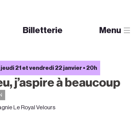
Billetterie
Menu
jeudi 21 et vendredi 22 janvier • 20h
eu, j’aspire à beaucoup
N
nie Le Royal Velours