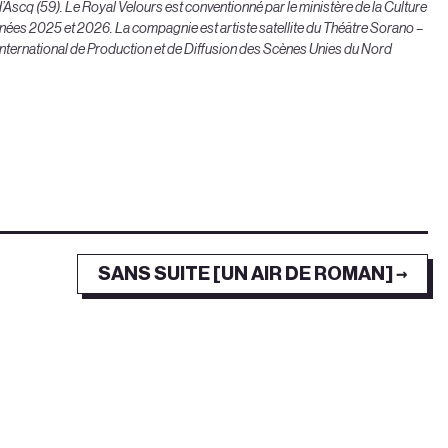
’Ascq (59). Le Royal Velours est conventionné par le ministère de la Culture
ées 2025 et 2026. La compagnie est artiste satellite du Théâtre Sorano –
 International de Production et de Diffusion des Scènes Unies du Nord
SANS SUITE [UN AIR DE ROMAN] →