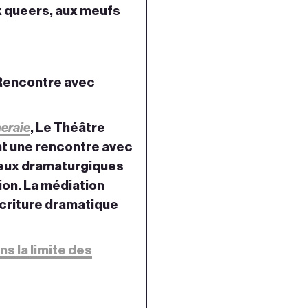
x queers, aux meufs
: Rencontre avec
eraie
, Le Théâtre
nt une rencontre avec
jeux dramaturgiques
ion. La médiation
Écriture dramatique
ns la limite des