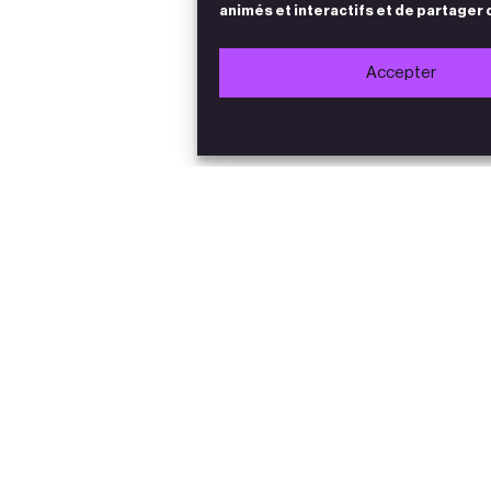
animés et interactifs et de partager 
Accepter
Accès
Infos pratiques
Crédits & mentions légales
Conditions générales de ventes