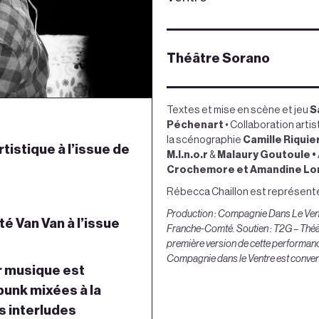
Théâtre Sorano
Textes et mise en scène et jeu
S
Péchenart
• Collaboration artis
la scénographie
Camille Riquier
tistique à l’issue de
M.I.n.o.r
&
Malaury Goutoule •
Crochemore et Amandine Lor
Rébecca Chaillon
est représenté
Production : Compagnie Dans Le Ven
é Van Van à l’issue
Franche-Comté. Soutien : T2G – Théâ
première version de cette performance
Compagnie dans le Ventre est convent
ur musique est
punk mixées à la
s interludes