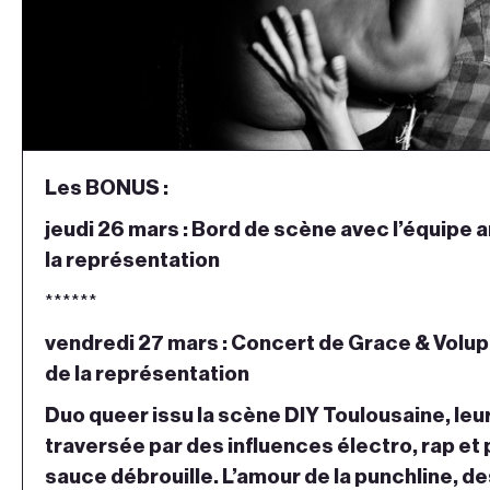
Les BONUS :
jeudi 26 mars : Bord de scène avec l’équipe ar
la représentation
******
vendredi 27 mars : Concert de
Grace
&
Volupt
de la représentation
D
uo queer issu la scène DIY Toulousaine, le
traversée par des influences électro, rap et 
sauce débrouille. L’amour de la punchline, de