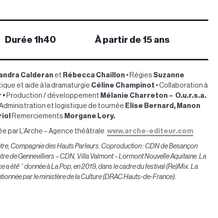
Durée 1h40
À partir de 15 ans
andra Calderan
et
Rébecca Chaillon
• Régies
Suzanne
tique et aide à la dramaturgie
Céline Champinot
• Collaboration à
 •
Production / développement
Mélanie Charreton –
O.u.r.s.a.
Administration et logistique de tournée
Elise Bernard,
Manon
iol
Remerciements
Morgane Lory.
e par L’Arche – Agence théâtrale.
www.arche-editeur.com
tre, Compagnie des Hauts Parleurs. Coproduction : CDN de Besançon
tre de Gennevilliers – CDN, Villa Valmont – Lormont Nouvelle Aquitaine. La
 a été́ donnée à La Pop, en 2019, dans le cadre du festival (Re)Mix.
La
ionnée par le ministère de la Culture (DRAC Hauts-de-France).