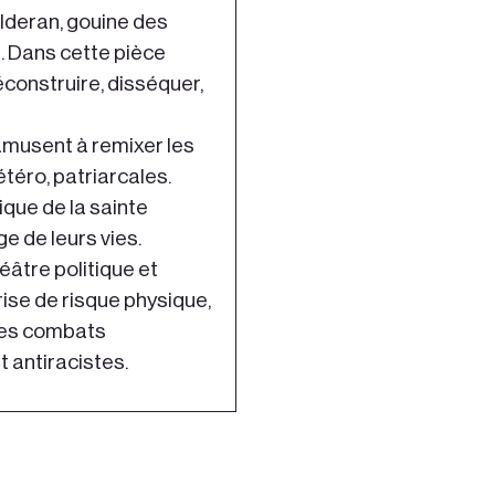
alderan, gouine des
. Dans cette pièce
éconstruire, disséquer,
s’amusent à remixer les
étéro, patriarcales.
ique de la sainte
e de leurs vies.
éâtre politique et
 prise de risque physique,
 les combats
t antiracistes.