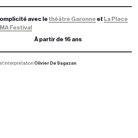
omplicité avec le
théâtre Garonne
et
La Place
MA Festival
À partir de 16 ans
 et interprétation
Olivier De Sagazan