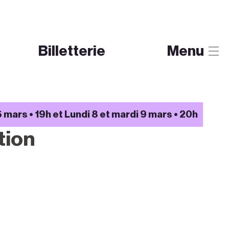
Billetterie
Menu
 mars • 19h et Lundi 8 et mardi 9 mars • 20h
tion