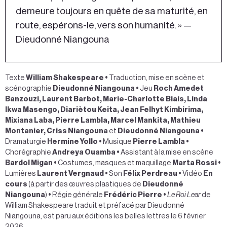
demeure toujours en quête de sa maturité, en
route, espérons-le, vers son humanité. » —
Dieudonné Niangouna
Texte
William Shakespeare
•
Traduction, mise en scène et
scénographie
Dieudonné Niangouna
•
Jeu
Roch Amedet
Banzouzi, Laurent Barbot, Marie-Charlotte Biais, Linda
Ikwa Masengo, Diariètou Keita, Jean Felhyt Kimbirima,
Mixiana Laba, Pierre Lambla, Marcel Mankita, Mathieu
Montanier, Criss Niangouna
et
Dieudonné Niangouna •
Dramaturgie
Hermine Yollo •
Musique
Pierre Lambla
•
Chorégraphie
Andreya Ouamba
•
Assistant à la mise en scène
Bardol Migan
•
Costumes, masques et maquillage
Marta Rossi •
Lumières
Laurent Vergnaud
•
Son
Félix Perdreau
•
Vidéo
En
cours
(à partir des œuvres plastiques de
Dieudonné
Niangouna
)
•
Régie générale
Frédéric Pierre
•
Le Roi Lear
de
William Shakespeare traduit et préfacé par Dieudonné
Niangouna, est paru aux éditions les belles lettres le 6 février
2026.