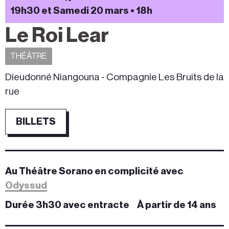
19h30 et Samedi 20 mars • 18h
Le Roi Lear
THÉÂTRE
Dieudonné Niangouna - Compagnie Les Bruits de la
rue
BILLETS
Au Théâtre Sorano en
complicité avec
Odyssud
Durée 3h30 avec entracte
À partir de 14 ans