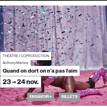
THÉÂTRE / COPRODUCTION
Anthony Martine
Quand on dort on n’a pas faim
23 → 24 nov.
EN SAVOIR +
BILLETS