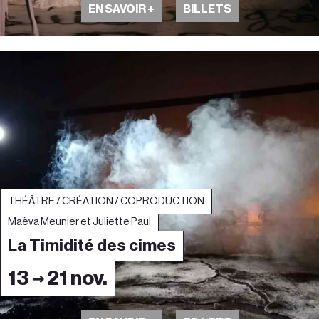
EN SAVOIR +
BILLETS
THÉÂTRE / CRÉATION / COPRODUCTION
Maëva Meunier et Juliette Paul
La Timidité des cimes
13 → 21 nov.