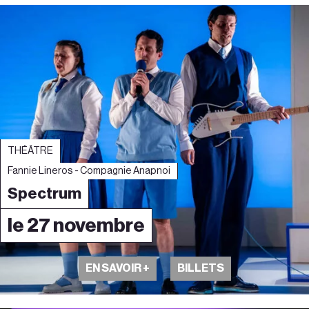
THÉÂTRE
Fannie Lineros - Compagnie Anapnoi
Spectrum
le 27 novembre
EN SAVOIR +
BILLETS