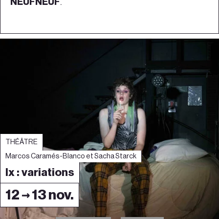
NEUFNEUF
.
THÉÂTRE
Marcos Caramés-Blanco et Sacha Starck
Ix : variations
12 → 13 nov.