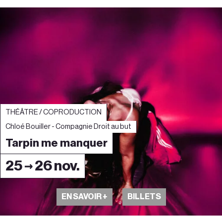
THÉÂTRE / COPRODUCTION
Chloé Bouiller - Compagnie Droit au but
Tarpin me manquer
25 → 26 nov.
EN SAVOIR +
BILLETS