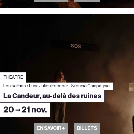
THÉÂTRE
Louise Emö / Luna Julien Escobar - Silencio Compagnie
La Candeur, au-delà des ruines
20 → 21 nov.
EN SAVOIR +
BILLETS