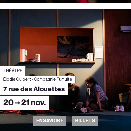
THÉÂTRE
Élodie Guibert - Compagnie Tumulte
7 rue des Alouettes
20 → 21 nov.
EN SAVOIR +
BILLETS