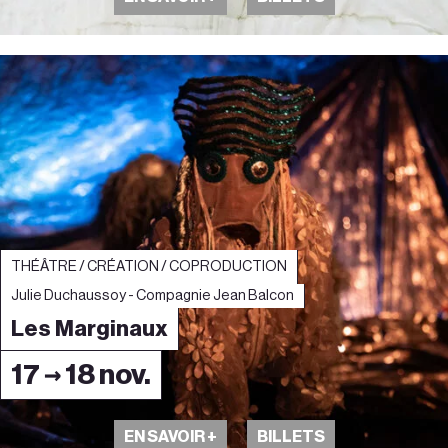
THÉÂTRE / CRÉATION / COPRODUCTION
Julie Duchaussoy - Compagnie Jean Balcon
Les Marginaux
17 → 18 nov.
EN SAVOIR +
BILLETS